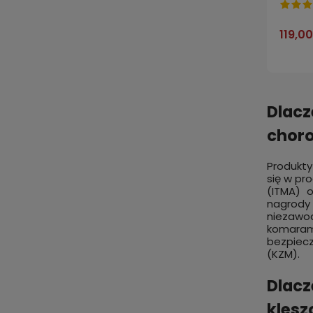
Maska 
119,00
Dlacz
choro
Produkty
się w pr
(ITMA) o
nagrody 
niezawo
komarami
bezpiecz
(KZM).
Dlacz
klesz