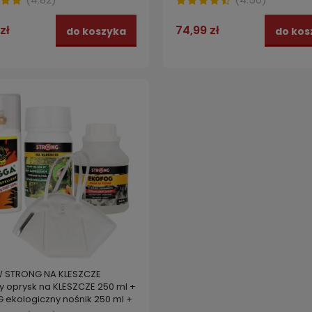
zł
74,99 zł
do koszyka
do kos
 STRONG NA KLESZCZE
y oprysk na KLESZCZE 250 ml +
 ekologiczny nośnik 250 ml +
50% DEET SPRAY + Maseczka