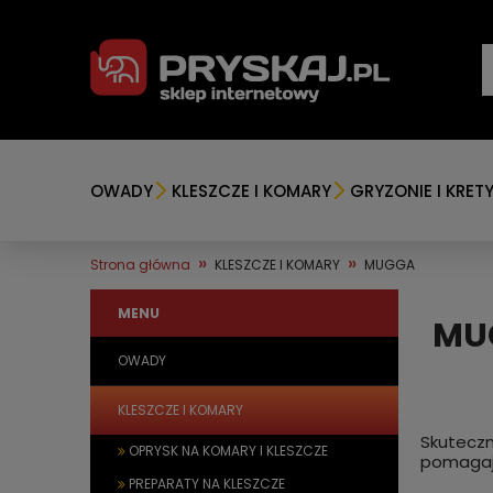
OWADY
KLESZCZE I KOMARY
GRYZONIE I KRET
»
»
Strona główna
KLESZCZE I KOMARY
MUGGA
MENU
MUG
OWADY
KLESZCZE I KOMARY
Skuteczn
OPRYSK NA KOMARY I KLESZCZE
pomagają
PREPARATY NA KLESZCZE