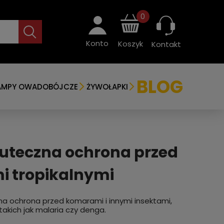
0
Konto
Koszyk
Kontakt
BLOG
AMPY OWADOBÓJCZE
ŻYWOŁAPKI
kuteczna ochrona przed
i tropikalnymi
na ochrona przed komarami i innymi insektami,
kich jak malaria czy denga.