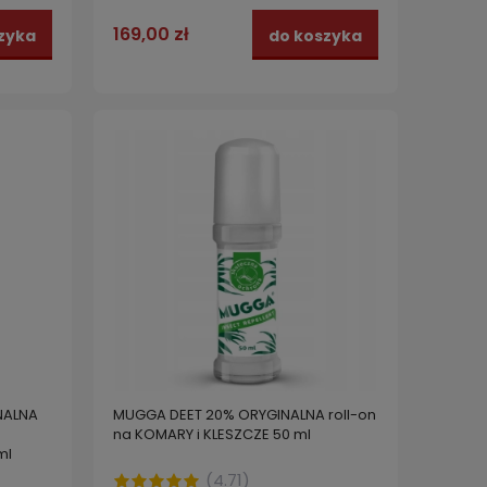
FORMULA
23,99 zł
42,99
zyka
do koszyka
169,00 zł
zyka
do koszyka
NALNA
MUGGA DEET 20% ORYGINALNA roll-on
na KOMARY i KLESZCZE 50 ml
ml
(
4.71
)