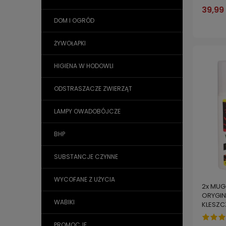
39,99 
DOM I OGRÓD
ŻYWOŁAPKI
HIGIENA W HODOWLI
ODSTRASZACZE ZWIERZĄT
LAMPY OWADOBÓJCZE
BHP
SUBSTANCJE CZYNNE
WYCOFANE Z UŻYCIA
2x MUG
ORYGIN
WABIKI
KLESZC
PROMOCJE