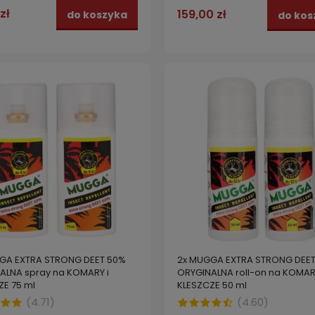
zł
159,00 zł
do koszyka
do kos
GA EXTRA STRONG DEET 50%
2x MUGGA EXTRA STRONG DEE
ALNA spray na KOMARY i
ORYGINALNA roll-on na KOMARY
ZE 75 ml
KLESZCZE 50 ml
(
4.71
)
(
4.60
)