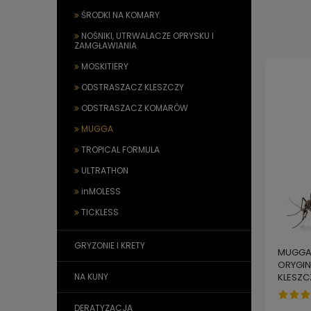
ŚRODKI NA KOMARY
NOŚNIKI, UTRWALACZE OPRYSKU I
ZAMGŁAWIANIA
MOSKITIERY
ODSTRASZACZ KLESZCZY
ODSTRASZACZ KOMARÓW
MUGGA
TROPICAL FORMULA
ULTRATHON
inMOLESS
TICKLESS
GRYZONIE I KRETY
MUGGA 
ORYGIN
KLESZC
NA KUNY
DERATYZACJA