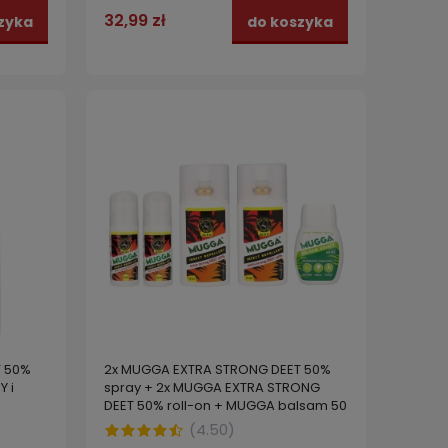
32,99 zł
zyka
do koszyka
T 50%
2x MUGGA EXTRA STRONG DEET 50%
 i
spray + 2x MUGGA EXTRA STRONG
DEET 50% roll-on + MUGGA balsam 50
ml
(
4.50
)