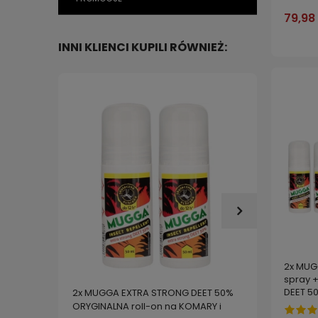
79,98 
INNI KLIENCI KUPILI RÓWNIEŻ:
2x MUG
spray 
DEET 50
2x MUGGA EXTRA STRONG DEET 50%
2x MUG
DEET 15
ORYGINALNA roll-on na KOMARY i
ORYGIN