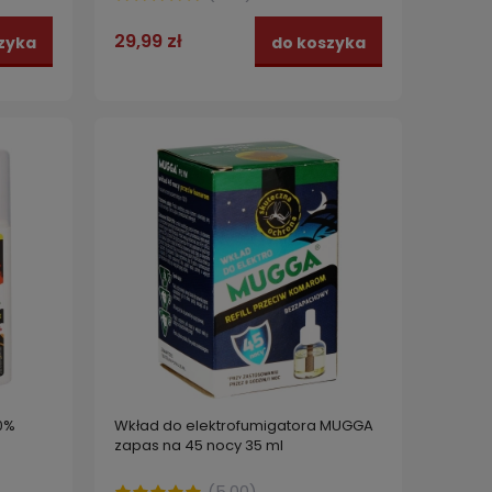
29,99 zł
zyka
do koszyka
0%
Wkład do elektrofumigatora MUGGA
zapas na 45 nocy 35 ml
(
5.00
)