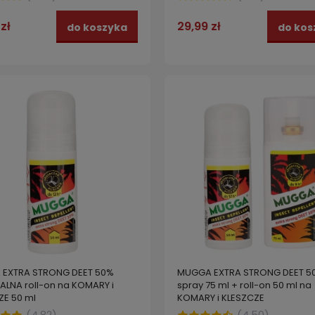
zł
29,99 zł
do koszyka
do kos
EXTRA STRONG DEET 50%
MUGGA EXTRA STRONG DEET 5
ALNA roll-on na KOMARY i
spray 75 ml + roll-on 50 ml na
ZE 50 ml
KOMARY i KLESZCZE
(
4.82
)
(
4.50
)