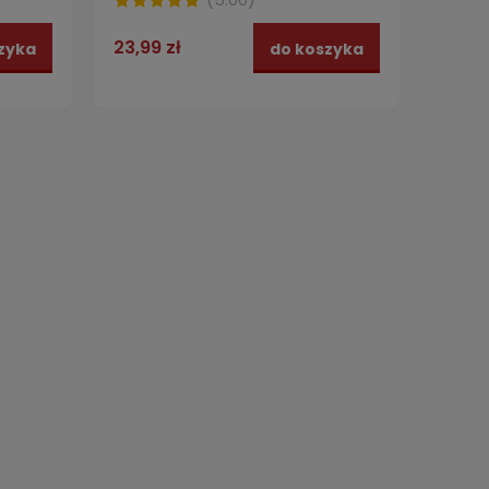
23,99 zł
zyka
do koszyka