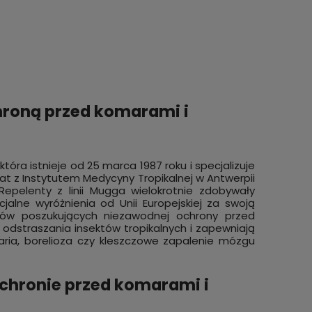
hroną przed komarami i
óra istnieje od 25 marca 1987 roku i specjalizuje
lat z Instytutem Medycyny Tropikalnej w Antwerpii
Repelenty z linii Mugga wielokrotnie zdobywały
lne wyróżnienia od Unii Europejskiej za swoją
tów poszukujących niezawodnej ochrony przed
 odstraszania insektów tropikalnych i zapewniają
ria, borelioza czy kleszczowe zapalenie mózgu
chronie przed komarami i