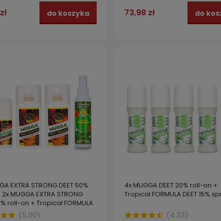
zł
73,98 zł
do koszyka
do kos
GA EXTRA STRONG DEET 50%
4x MUGGA DEET 20% roll-on +
+ 2x MUGGA EXTRA STRONG
Tropical FORMULA DEET 15% sp
% roll-on + Tropical FORMULA
GA EXTRA STRONG DEET 50%
2x MUGGA EXTRA STRONG DEE
% spray
ALNA spray na KOMARY i
spray + 2x MUGGA EXTRA STR
(
5.00
)
(
4.33
)