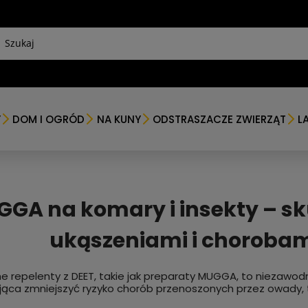
Y
DOM I OGRÓD
NA KUNY
ODSTRASZACZE ZWIERZĄT
L
GA na komary i insekty – s
ukąszeniami i chorobam
e repelenty z DEET, takie jak preparaty MUGGA, to niezawod
ca zmniejszyć ryzyko chorób przenoszonych przez owady, ta