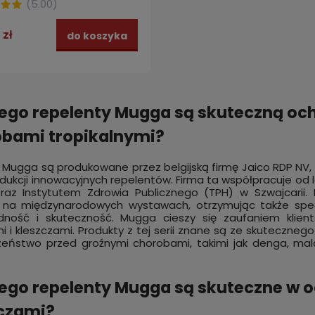
(
5.00
)
ochronna FFP2
 zł
do koszyka
ego repelenty Mugga są skuteczną oc
bami tropikalnymi?
 Mugga są produkowane przez belgijską firmę Jaico RDP NV, kt
odukcji innowacyjnych repelentów. Firma ta współpracuje od 
raz Instytutem Zdrowia Publicznego (TPH) w Szwajcarii. 
na międzynarodowych wystawach, otrzymując także specja
dność i skuteczność. Mugga cieszy się zaufaniem klien
 i kleszczami. Produkty z tej serii znane są ze skutecznego
eństwo przed groźnymi chorobami, takimi jak denga, mala
ego repelenty Mugga są skuteczne w o
czami?