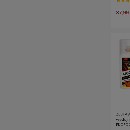
37,99 
ZESTAW
wydajn
EKOFOG
MUGGA 