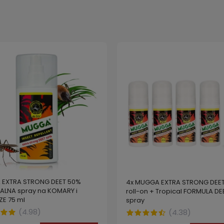
EXTRA STRONG DEET 50%
4x MUGGA EXTRA STRONG DEE
ALNA spray na KOMARY i
roll-on + Tropical FORMULA DE
ZE 75 ml
spray
(
4.98
)
(
4.38
)