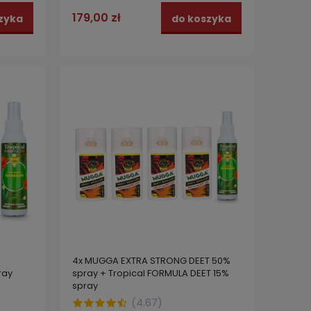
179,00 zł
zyka
do koszyka
4x MUGGA EXTRA STRONG DEET 50%
ray
spray + Tropical FORMULA DEET 15%
spray
T 50%
Wkład do elektrofumigatora MUGGA
Elekt
ONG
zapas na 45 nocy 35 ml
urządz
(
4.67
)